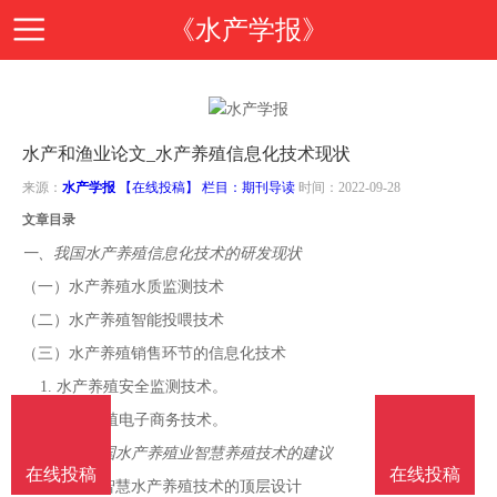
《水产学报》
首
水产和渔业论文_水产养殖信息化技术现状
页
期
来源：
水产学报
【在线投稿】 栏目：
期刊导读
时间：2022-09-28
文章目录
刊
期
一、我国水产养殖信息化技术的研发现状
（一）水产养殖水质监测技术
导
刊
投
（二）水产养殖智能投喂技术
（三）水产养殖销售环节的信息化技术
读
介
稿
邮
1. 水产养殖安全监测技术。
2. 水产养殖电子商务技术。
绍
指
箱
在
二、推行我国水产养殖业智慧养殖技术的建议
在线投稿
在线投稿
（一）加快智慧水产养殖技术的顶层设计