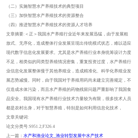
南
投
线
联
（二）实施智慧水产养殖技术的典型项目
（三）加快智慧水产养殖技术的资源整合
稿
投
系
（四）推进智慧水产养殖技术的资源人才培养
文章摘要:＜正＞我国水产养殖行业近年来发展迅猛，由于发展粗
稿
我
放式、无序化，造成整体行业发展呈现出传统模式状态，难以适应
现代数字信息化发展要求。尤其是水产养殖行业本身统筹设计力度
们
不足，相类似的同类型养殖情况密集，重复投资过度，水产养殖行
业信息化发展整体慢于其他养殖业，造成精准化、科学化养殖业发
展态势减慢。同时，由于我国对于养殖用药尚未建立完善规定，不
仅造成水体污染，而且水产养殖的药物残留问题严重影响了我国食
品安全。我国现有水产养殖行业技术力量较为有限，很多技术人员
都是农村出身，对于智慧养殖，特别是如何利用信息化技术，
文章关键词:
论文分类号:S951.2;F326.4
上一篇：
水产和渔业论文_渔业转型发展中水产技术